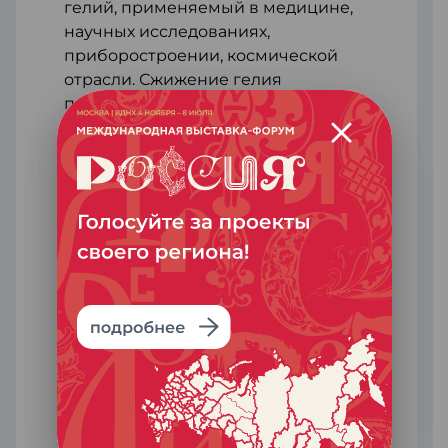
гелий, применяемый в медицине,
научных исследованиях,
приборостроении, космической
отрасли. Сжижение гелия
происходит при сверхнизких
температурах, близких к
температуре открытого космоса —
минус 269 градусов Цельсия.
После выхода на полную мощность
к 2025 году Амурский ГПЗ ежегодно
будет выпускать:
3
- 38 млрд м
метана для поставок в
Китай
- 2,4 млн т этана
- 1,5 млн т сжиженных
углеводородных газов
- 200 тыс. т пентан-гексановой
фракции
3
- 60 млн м
гелия