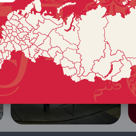
Ивановская область
Железнодорожный вокзал
в Иванове
Один из самых красивых
вокзалов страны и крупнейший
на Северной железной дороге