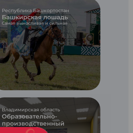
Республика Башкортостан
Башкирская лошадь
Самая выносливая и сильная
Альбом достижений регионов
Владимирская область
Доброград
Место для комфортной
жизни
Владимирская область
Образовательно-
производственный
кластер