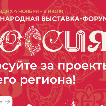
Новгородская область
Поддержка участников
спецоперации
Военнослужащие и члены их
семей из новгородской области
могут получить любую помощь в
одном месте