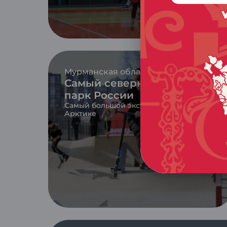
Мурманская область
Самый северный скейт-
парк России
Самый большой экстрим-парк в
Арктике