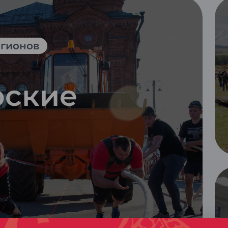
гионов
рские