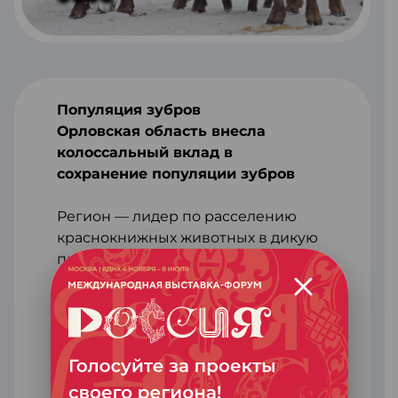
Популяция зубров
Орловская область внесла
колоссальный вклад в
сохранение популяции зубров
Регион — лидер по расселению
краснокнижных животных в дикую
природу.
Национальный парк «Орловское
полесье» — сохраненная
практически в первозданном виде
территория сообщества южно-
русской тайги. В 1994 году здесь
запустили программу по