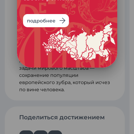
сохранению зубров. На территории
парка созданы условия для
формирования устойчивой
вольной популяции зубра. Сегодня
здесь проживают более 550 особей.
«Орловское полесье» — лидер по
расселению зубров в дикую
природу. Регион внес
колоссальный вклад в решение
задачи мирового масштаба —
сохранение популяции
европейского зубра, который исчез
по вине человека.
Поделиться достижением