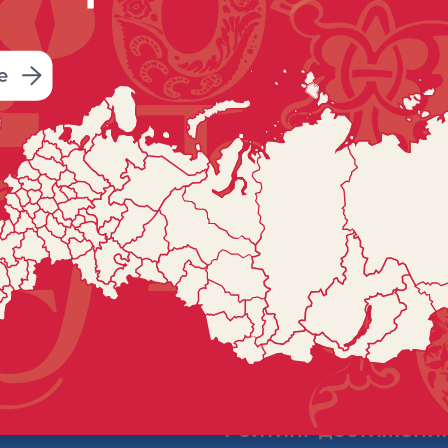
стадионе села Староюрьево ра
Кульминацией праздника явля
способом, сваренной в огромн
200 литров. А в гастрономичес
рыбных блюд, приготовленных
Музей под открытым небом «Ру
участников фестиваля с предм
обычаями.
Рейтинг достижени