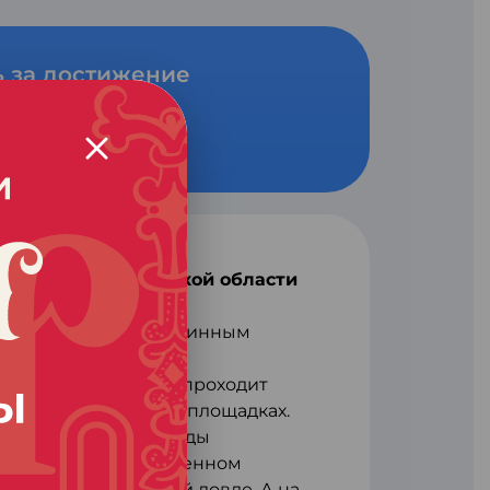
ь за достижение
естиваль Тамбовской области
х сваренной по старинным
не.
«Шушпанская щука» проходит
июля сразу на двух площадках.
е, памятнике природы
ом крупном искусственном
емпионат по рыбной ловле. А на