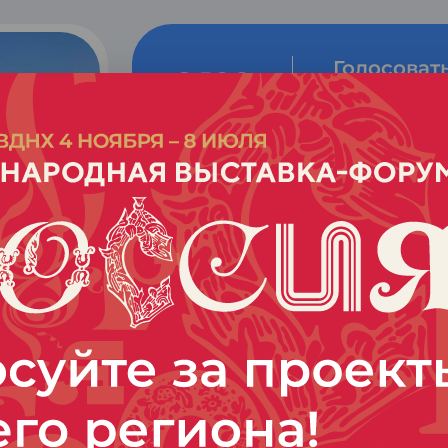
Голосоват
6 192
Голосовать
голоса
«Шушпанская щука»
Самый масштабный рыбный ф
Рыбаки угощают всех желающи
рецептам ухой в огромном каза
Гастрономический фестиваль 
ежегодно в последнюю субботу 
На Шушпанском водохранилищ
регионального значения, сам
водоеме области, проводится ч