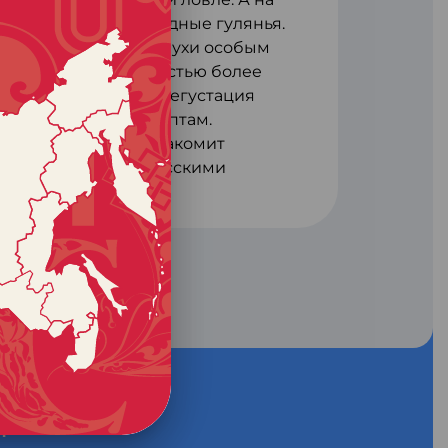
зворачиваются народные гулянья.
ется приготовление ухи особым
ом казане вместимостью более
ких рядах проходит дегустация
 по старинным рецептам.
сское подворье» знакомит
етами старины и русскими
й