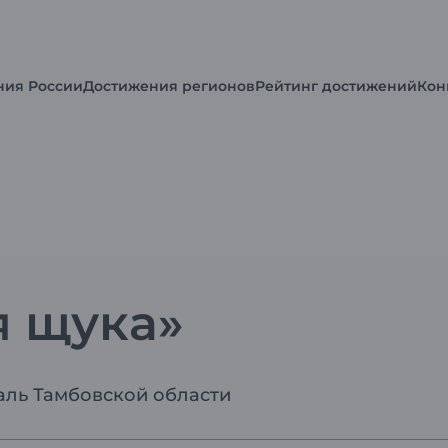
ния России
Достижения регионов
Рейтинг достижений
Кон
 щука»
ль Тамбовской области