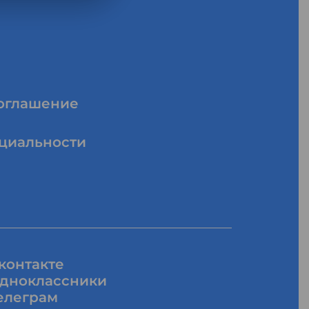
соглашение
циальности
контакте
дноклассники
елеграм