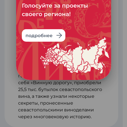
«Инкерман», «Бельбек», «Усадьба
Магуп» и многие другие.
Гастрономический маршрут
Севастополя — это культурные
традиции, многонациональная
кухня и местное вино,
приготовленное из уникальных
сортов ягод, которые выращивают
в виноградниках общей площадью
свыше 1400 гектаров.
Только за 2022 год более 28 тыс.
гостей Севастополя открыли для
себя «Винную дорогу», приобрели
25,5 тыс. бутылок севастопольского
вина, а также узнали некоторые
секреты, пронесенные
севастопольскими виноделами
через многовековую историю.