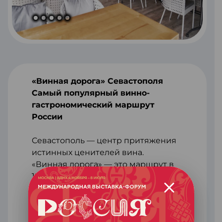
«Винная дорога» Севастополя
Самый популярный винно-
гастрономический маршрут
России
Севастополь — центр притяжения
истинных ценителей вина.
«Винная дорога» — это маршрут в
120 километров, на котором все
ценители вина могут посетить 40
винодельческих хозяйств, среди
которых «Золотая балка»,