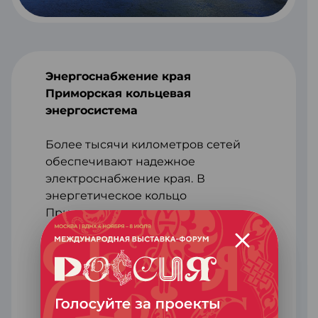
Энергоснабжение края
Приморская кольцевая
энергосистема
Более тысячи километров сетей
обеспечивают надежное
электроснабжение края.
В
энергетическое кольцо
Приморского края входят
Приморская ГРЭС и
электроподстанции
Дальневосточная, Владивосток,
Лозовая и Чугуевка. Общая
протяженность объекта – более
тысячи километров.