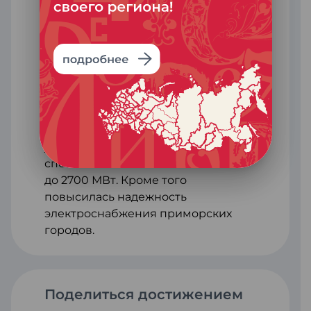
С 2011 года благодаря кольцу
потребление электроэнергии и
мощности на территории
Приморского края превышает
максимум, которого удавалось
достичь в советский период. Ввод
кольцевой энергосистемы
позволил значительно
увеличилась пропускная
способность сети
до 2700 МВт. Кроме того
повысилась надежность
электроснабжения приморских
городов.
Поделиться достижением