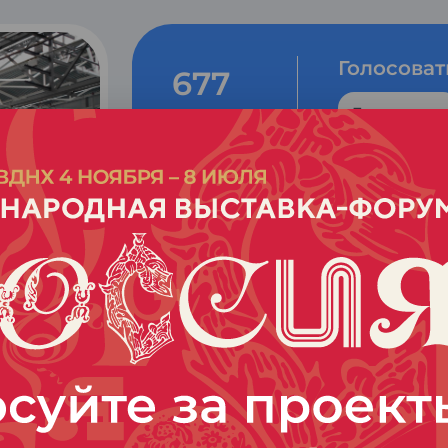
Голосоват
677
Голосовать
голосов
Ивановский текстиль
75 процентов российских три
хлопчатобумажных полотен
За пять лет Ивановская област
России в производстве хлопча
новый вид – производство трик
долю региона приходится 80% 
натуральных хлопчатобумажных
этом большую часть тканей пе