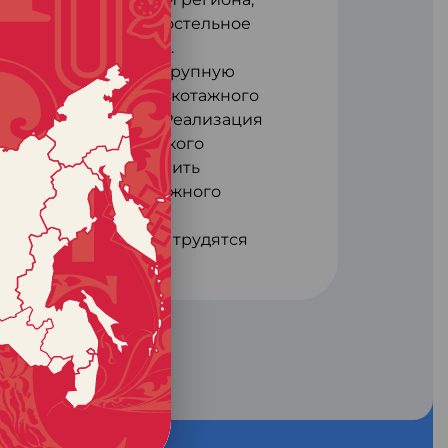
ей России готовое постельное
стиль для интерьера.
ники открыли самую крупную
ику по выпуску трикотажного
ым оборудованием. Реализация
чить объем российского
тен на треть и снизить
роизводства трикотажного
возросла до 75%.
 Ивановской области трудятся