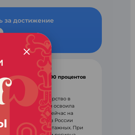
ь за достижение
котажных тканей и 90 процентов
ь упрочила свое лидерство в
тобумажных тканей и освоила
отажного полотна. Сейчас на
всех производимых в России
 тканей и 75% трикотажных. При
рерабатывают внутри региона,