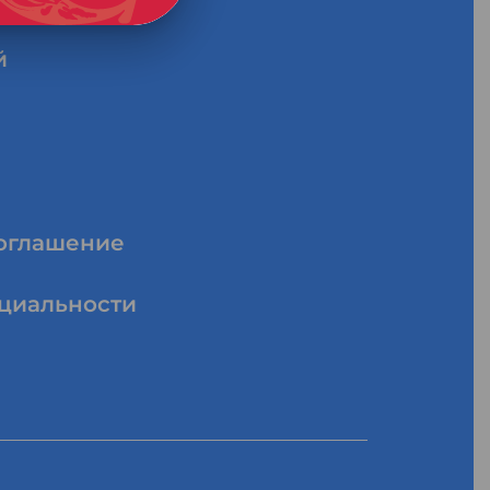
й
соглашение
циальности