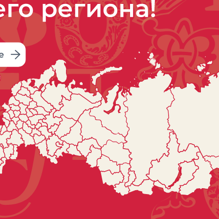
поставляя потребителям во вс
белье, домашний трикотаж, тек
Летом 2022 года в городе Род
единовременно вводимую фабр
полотна «Унтекс» с современн
этого проекта позволила увели
производства трикотажных поло
импортозависимость. А доля п
полотна в Ивановской области 
Всего в текстильной отрасли в
почти 24 тысячи человек.