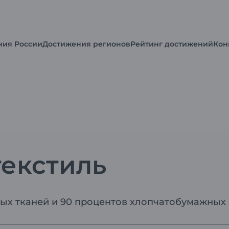
ния России
Достижения регионов
Рейтинг достижений
Кон
текстиль
ных тканей и 90 процентов хлопчатобумажных