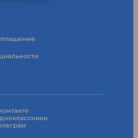
соглашение
циальности
контакте
дноклассники
елеграм