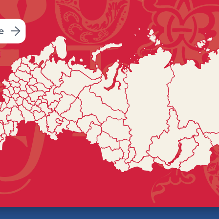
Минеральные Воды.
Основная задача – развитие т
с туристическими и экономиче
Пассажиропоток постоянно расте
раза. По итогам 2022 года услу
воспользовалось более 70 тыся
тысячи рейсов.
Рейтинг достижени