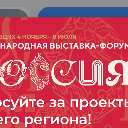
Голосоват
515
Голосовать
голосов
Аэропорт Иваново
Связал регион с культурной 
Аэропорт Иваново – один из с
центров авиасообщения. С 202
круглогодичное авиасообщение
года – круглогодичное сообщен
Калининград. Рейсы выполняю
вместимости.
С августа 2023 года на маршру