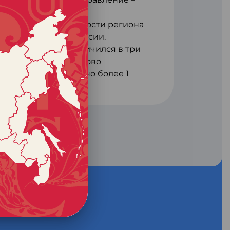
ранспортной связанности региона
скими центрами России.
т, за 5 лет он увеличился в три
гами аэропорта Иваново
ч человек, выполнено более 1
й