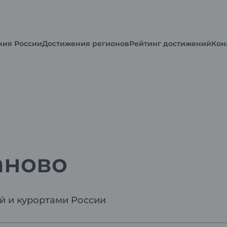
ния России
Достижения регионов
Рейтинг достижений
Кон
аново
ей и курортами России