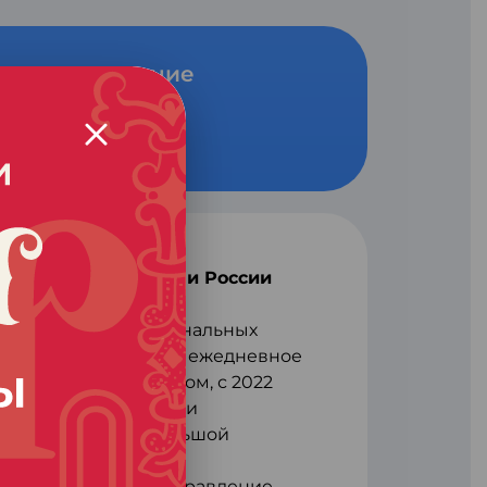
ь за достижение
столицей и курортами России
амых развитых региональных
0 года организовано ежедневное
 с Санкт-Петербургом, с 2022
ие с городами Сочи и
тся самолетами большой
тной карте новое направление –