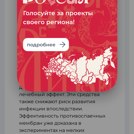
электроспиннинга, которая
позволяет размещать препараты
внутри волокон изделия.
Мембрана разделяет ткани и
препятствует образованию спаек в
первые дни после операции. Затем
она распадается под действием
гидролиза. Преимущество
разработки в том, что
противовоспалительные и
антибактериальные препараты в
составе мембраны оказывают
дополнительный локальный
лечебный эффект. Эти средства
также снижают риск развития
инфекции впоследствии.
Эффективность противоспаечных
мембран уже доказана в
экспериментах на мелких