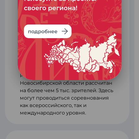
большую спортивную арену,
предназначенную для проведения
соревнований по различным
видам спорта, а также для
проведения концертов.
Кроме того, в центре есть еще одна
арена для проведения
соревнований и тренировок по
разным видам спорта, вмещающая
три волейбольные площадки.
Региональный центр волейбола
Новосибирской области рассчитан
на более чем 5 тыс. зрителей. Здесь
могут проводиться соревнования
как всероссийского, так и
международного уровня.