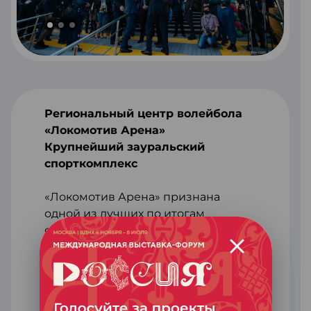
Региональный центр волейбола
«Локомотив Арена»
Крупнейший зауральский
спорткомплекс
«Локомотив Арена» признана
одной из лучших по итогам
общероссийского конкурса
«Проектный Олимп».
В 2020 году в Новосибирске
появился региональный центр
волейбола. В нем разместили