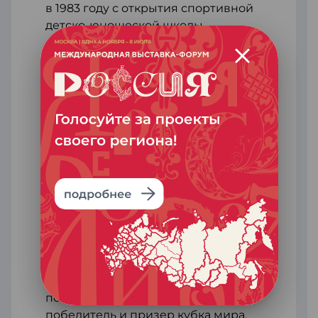
в 1983 году с открытия спортивной
детско-юношеской школы
олимпийского резерва по
биатлону. За 40 лет спортивная
школа воспитала множество
мастеров спорта и призеров
международных соревнований.
Среди воспитанников — два
мастера спорта международного
класса, восемь мастеров спорта. В
частности, на базе занимались
шестикратный чемпион
Параолимпийских игр по лыжным
гонкам Александр Насорулин,
чемпион России, абсолютный
чемпион Европы Виктор Гаин,
чемпион мира по лыжным гонкам,
победитель «ТурДеСки»,
победитель и призер кубка мира,