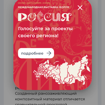
трансплантации кожи
В Бурятии разработали технологию
получения коллаген-ламининовых
матриц, которые помогают
заживлять раны и ожоги.
Тканеинженерная раневая
композиция состоит из двух
основных компонентов —
коллагена и ламинина базальной
мембраны, которые максимально
схожи со строением кожи
человека. Изобретение относится
к медицинским биотехнологиям —
тканеинженерным подходам
регенеративной медицины.
Созданный ранозаживляющий
композитный материал отличается
сравнительной простотой